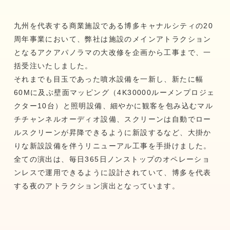
RECRUIT
九州を代表する商業施設である博多キャナルシティの20
周年事業において、弊社は施設のメインアトラクション
となるアクアパノラマの大改修を企画から工事まで、一
括受注いたしました。
それまでも目玉であった噴水設備を一新し、新たに幅
60Mに及ぶ壁面マッピング（4K30000ルーメンプロジェ
クター10台）と照明設備、細やかに観客を包み込むマル
チチャンネルオーディオ設備、スクリーンは自動でロー
ルスクリーンが昇降できるように新設するなど、大掛か
りな新設設備を伴うリニューアル工事を手掛けました。
全ての演出は、毎日365日ノンストップのオペレーショ
ンレスで運用できるように設計されていて、博多を代表
する夜のアトラクション演出となっています。