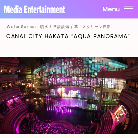
Menu
Water Screen・噴水 / 常設設備 / 幕・スクリーン投影
WORKS
CANAL CITY HAKATA “AQUA PANORAMA”
NEWS
LUMINGS
RENTAL
COMPANY